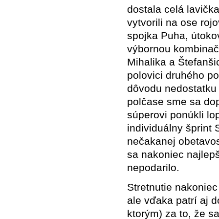
dostala celá lavič
vytvorili na ose roj
spojka Puha, útokov
výbornou kombinačn
Mihalika a Štefanšic
polovici druhého p
dôvodu nedostatku 
polčase sme sa dop
súperovi ponúkli lo
individuálny šprint
nečakanej obetavost
sa nakoniec najlep
nepodarilo.
Stretnutie nakonie
ale vďaka patrí aj 
ktorým) za to, že 