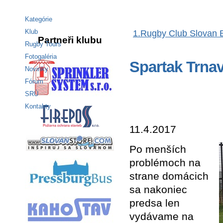
Kategórie
Klub
Partneři klubu
Rugby Tours
Fotogaléria
Spartak Trnav
Novinky
Fórum
SRÚ
Kontakty
11.4.2017
Po menších
problémoch na
strane domácich
sa nakoniec
predsa len
vydávame na