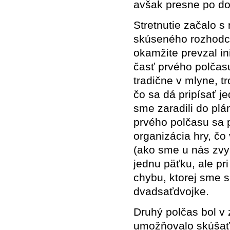
avšak presne po dob
Stretnutie začalo
skúseného rozhodc
okamžite prevzal in
časť prvého polčasu
tradične v mlyne, t
čo sa dá pripísať j
sme zaradili do pl
prvého polčasu sa 
organizácia hry, čo
(ako sme u nás zvykn
jednu päťku, ale pr
chybu, ktorej sme sa
dvadsaťdvojke.
Druhý polčas bol v
umožňovalo skúšať 