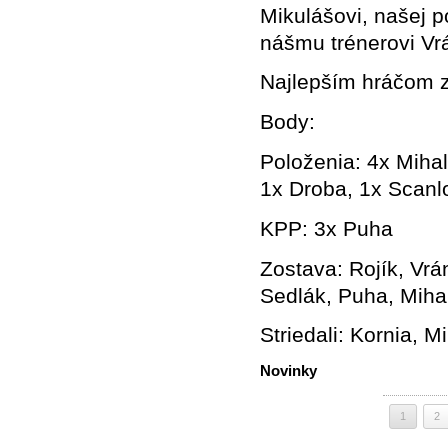
Mikulášovi, našej 
nášmu trénerovi Vr
Najlepším hráčom z
Body:
Položenia: 4x Mihal
1x Droba, 1x Scanl
KPP: 3x Puha
Zostava: Rojík, Vrán
Sedlák, Puha, Miha
Striedali: Kornia, M
Novinky
1
2