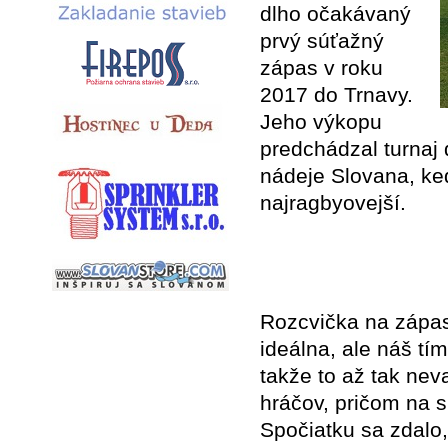
dlho očakávaný
prvý súťažný
zápas v roku
2017 do Trnavy.
Jeho výkopu
predchádzal turnaj 
nádeje Slovana, keď
najragbyovejší.
Rozcvička na zápas
ideálna, ale náš tím
takže to až tak nev
hráčov, pričom na s
Spočiatku sa zdalo,