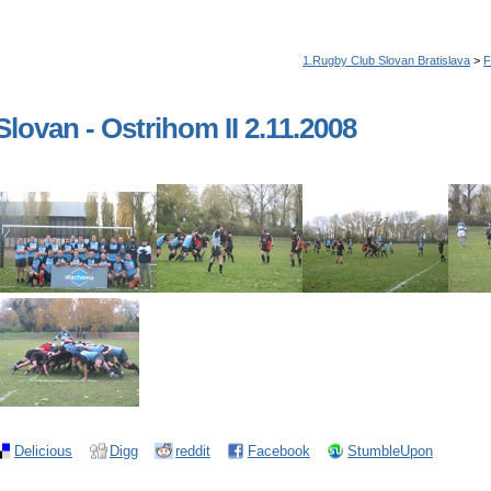
Slovan - Ostrihom II 2.11.2008
Delicious
Digg
reddit
Facebook
StumbleUpon