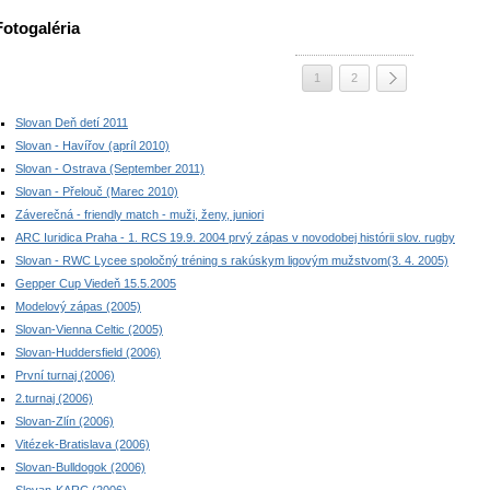
Fotogaléria
1
2
Slovan Deň detí 2011
Slovan - Havířov (apríl 2010)
Slovan - Ostrava (September 2011)
Slovan - Přelouč (Marec 2010)
Záverečná - friendly match - muži, ženy, juniori
ARC Iuridica Praha - 1. RCS 19.9. 2004 prvý zápas v novodobej histórii slov. rugby
Slovan - RWC Lycee spoločný tréning s rakúskym ligovým mužstvom(3. 4. 2005)
Gepper Cup Viedeň 15.5.2005
Modelový zápas (2005)
Slovan-Vienna Celtic (2005)
Slovan-Huddersfield (2006)
První turnaj (2006)
2.turnaj (2006)
Slovan-Zlín (2006)
Vitézek-Bratislava (2006)
Slovan-Bulldogok (2006)
Slovan-KARC (2006)