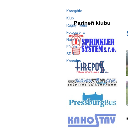
Kategórie
Klub
Partneři klubu
Rugby Tours
Fotogaléria
Novinky
Fórum
SRÚ
Kontakty